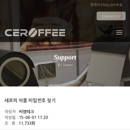
한국어
·
ENGLISH
·
中文
Contact Us
Support
홈 > Support
세로피 어플 비밀번호 찾기
작성자 :
씨엠테크
작성일 :
15-06-01 11:20
조 회 :
11,733회